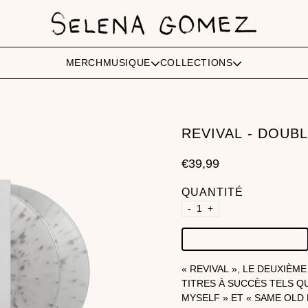
MERCH
MUSIQUE
COLLECTIONS
REVIVAL - DOUB
€39,99
QUANTITÉ
-
+
AJOUTER AU PANIER
AJOUTE
« REVIVAL », LE DEUXIÈ
TITRES À SUCCÈS TELS QU
MYSELF » ET « SAME OLD 