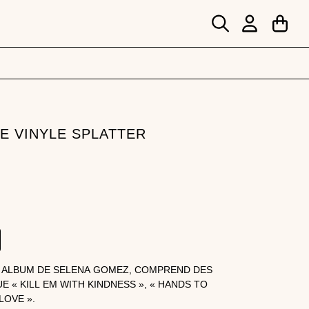
PANI
COMPTE
LE VINYLE SPLATTER
R REVIVAL - DOUBLE VINYLE SPLATT
ME ALBUM DE SELENA GOMEZ, COMPREND DES
E « KILL EM WITH KINDNESS », « HANDS TO
LOVE ».